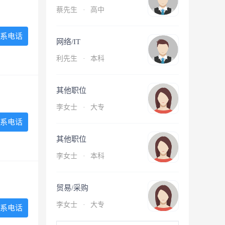
蔡先生
·
高中
系电话
网络/IT
利先生
·
本科
其他职位
李女士
·
大专
系电话
其他职位
李女士
·
本科
贸易/采购
李女士
·
大专
系电话