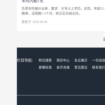
车险内勤1名
负责车险报价出单，要求：大专以上学历，女性，年龄22
精神，试用期1-3个月，转正后交纳五险，
更新于 2026.08.06
栏目导航:
职位搜索
简历中心
名企展示
一句话
套餐标准
金币充值
意见建议
联系我