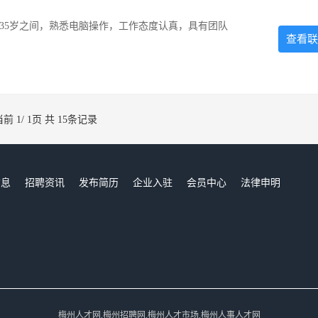
-35岁之间，熟悉电脑操作，工作态度认真，具有团队
查看联
当前 1/ 1页 共 15条记录
信息
招聘资讯
发布简历
企业入驻
会员中心
法律申明
们
梅州人才网,梅州招聘网,梅州人才市场,梅州人事人才网