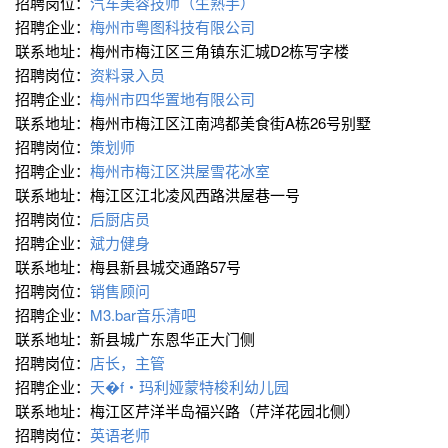
招聘岗位：
汽车美容技师（生熟手）
招聘企业：
梅州市粤图科技有限公司
联系地址：梅州市梅江区三角镇东汇城D2栋写字楼
招聘岗位：
资料录入员
招聘企业：
梅州市四华置地有限公司
联系地址：梅州市梅江区江南鸿都美食街A栋26号别墅
招聘岗位：
策划师
招聘企业：
梅州市梅江区洪屋雪花冰室
联系地址：梅江区江北凌风西路洪屋巷一号
招聘岗位：
后厨店员
招聘企业：
斌力健身
联系地址：梅县新县城交通路57号
招聘岗位：
销售顾问
招聘企业：
M3.bar音乐清吧
联系地址：新县城广东恩华正大门侧
招聘岗位：
店长，主管
招聘企业：
天�f・玛利娅蒙特梭利幼儿园
联系地址：梅江区芹洋半岛福兴路（芹洋花园北侧）
招聘岗位：
英语老师