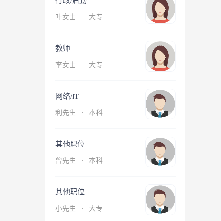
行政/后勤
叶女士
·
大专
教师
李女士
·
大专
网络/IT
利先生
·
本科
其他职位
曾先生
·
本科
其他职位
小先生
·
大专